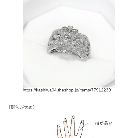
https://kashiwa04.theshop.jp/items/77912239
【関節が太め】