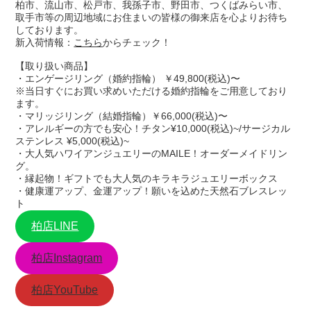
柏市、流山市、松戸市、我孫子市、野田市、つくばみらい市、
取手市等の周辺地域にお住まいの皆様の御来店を心よりお待ち
しております。
新入荷情報：
こちら
からチェック！
【取り扱い商品】
・エンゲージリング（婚約指輪） ￥49,800(税込)〜
※当日すぐにお買い求めいただける婚約指輪をご用意しており
ます。
・マリッジリング（結婚指輪）￥66,000(税込)〜
・アレルギーの方でも安心！チタン¥10,000(税込)~/サージカル
ステンレス ¥5,000(税込)~
・大人気ハワイアンジュエリーのMAILE！オーダーメイドリン
グ。
・縁起物！ギフトでも大人気のキラキラジュエリーボックス
・健康運アップ、金運アップ！願いを込めた天然石ブレスレッ
ト
柏店LINE
柏店Instagram
柏店YouTube