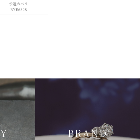
永遠のバラ
BYE6328
TY
BRAND