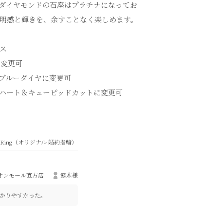
ダイヤモンドの石座はプラチナになってお
明感と輝きを、余すことなく楽しめます。
ス
へ変更可
ブルーダイヤに変更可
ハート＆キューピッドカットに変更可
ent Ring（オリジナル 婚約指輪）
オンモール直方店
露木様
かりやすかった。