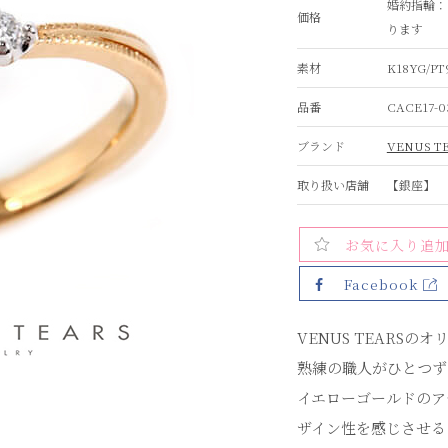
婚約指輪：
価格
ります
素材
K18YG/P
品番
CACE17-0
ブランド
VENUS T
取り扱い店舗
【銀座】
お気に入り追
Facebook
VENUS TEARSの
熟練の職人がひとつず
イエローゴールドのア
ザイン性を感じさせる