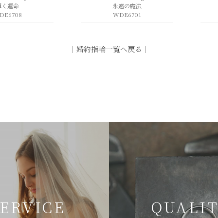
輝く運命
永遠の魔法
DE6708
WDE6701
｜
婚約指輪一覧へ戻る
｜
SERVICE
QUALI