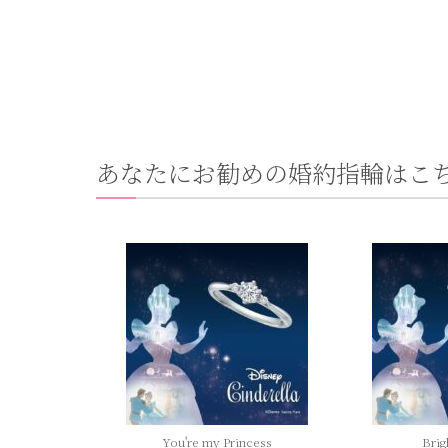
あなたにお勧めの婚約指輪はこ
You're my Princess
Brig