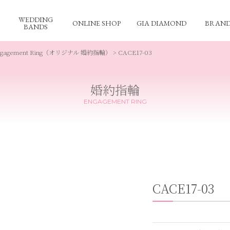
WEDDING
ONLINE SHOP
GIA DIAMOND
BRAND
BANDS
Engagement Ring（オリジナル 婚約指輪）
> CACE17-03
婚約指輪
ENGAGEMENT RING
CACE17-03