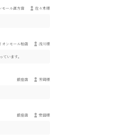
ンモール直方店
佐々木様
イオンモール柏店
浅川様
っています。
銀座店
芳岡様
銀座店
安田様