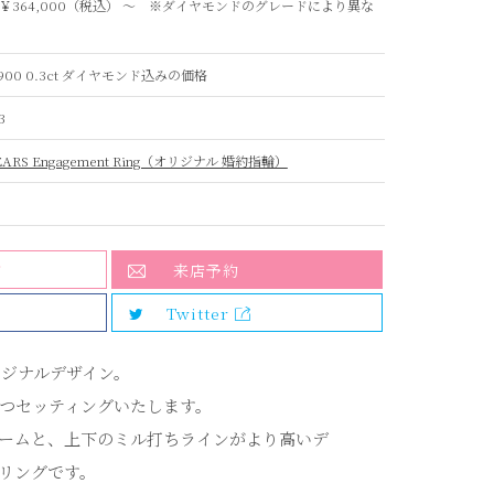
￥364,000（税込） 〜 ※ダイヤモンドのグレードにより異な
T900 0.3ct ダイヤモンド込みの価格
3
EARS Engagement Ring（オリジナル 婚約指輪）
加
来店予約
Twitter
オリジナルデザイン。
つセッティングいたします。
ームと、上下のミル打ちラインがより高いデ
リングです。