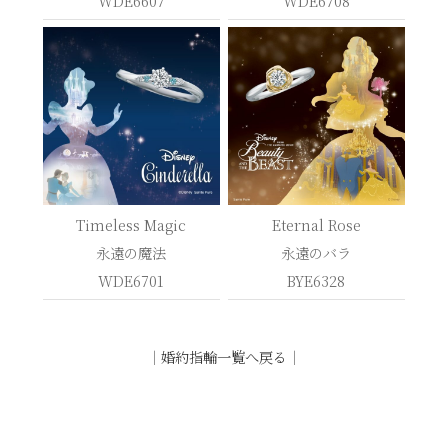
WDE6607
WDE6708
Timeless Magic
Eternal Rose
永遠の魔法
永遠のバラ
WDE6701
BYE6328
｜
婚約指輪一覧へ戻る
｜