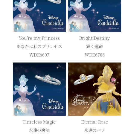
You're my Princess
Bright Destiny
あなたは私のプリンセス
輝く運命
WDE6607
WDE6708
Timeless Magic
Eternal Rose
永遠の魔法
永遠のバラ