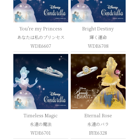
You're my Princess
Bright Destiny
あなたは私のプリンセス
輝く運命
WDE6607
WDE6708
Timeless Magic
Eternal Rose
永遠の魔法
永遠のバラ
WDE6701
BYE6328