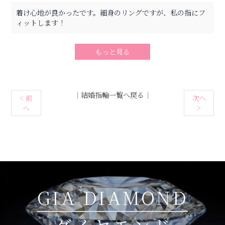
着け心地が良かったです。細身のリングですが、私の指にフ
ィットします！
もっと見る
｜
結婚指輪一覧へ戻る
｜
< 前
次へ
へ
>
GIA DIAMOND