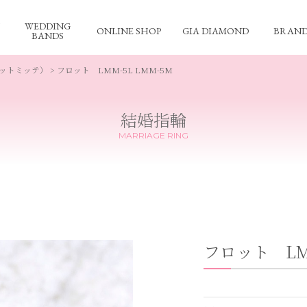
WEDDING
ONLINE SHOP
GIA DIAMOND
BRAND
BANDS
（レテットミッテ）
> フロット LMM-5L LMM-5M
結婚指輪
MARRIAGE RING
フロット LMM