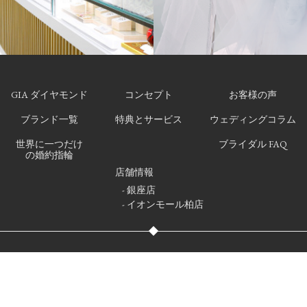
GIA ダイヤモンド
コンセプト
お客様の声
ブランド一覧
特典とサービス
ウェディングコラム
世界に一つだけ
ブライダル FAQ
の婚約指輪
店舗情報
- 銀座店
- イオンモール柏店
いて
プライバシーポリシー
サイトマップ
ブログ