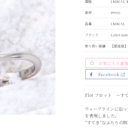
価格
LMM-5L 
素材
Pt900
品番
LMM-5L
ブランド
Lettet 
取り扱い店舗
【銀座店】
お気に入り追
Facebook
Flot フロット ～す
ウェーブラインに沿っ
を表現しました。
“すてき”なふたりの