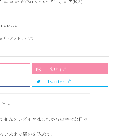
￥205,000～(税込) LMM-5M ￥195,000円(税込)
 LMM-5M
mitte（レテットミッテ）
加
来店予約
Twitter
てき～
て並ぶメレダイヤはこれからの幸せな日々
明るい未来に願いを込めて。