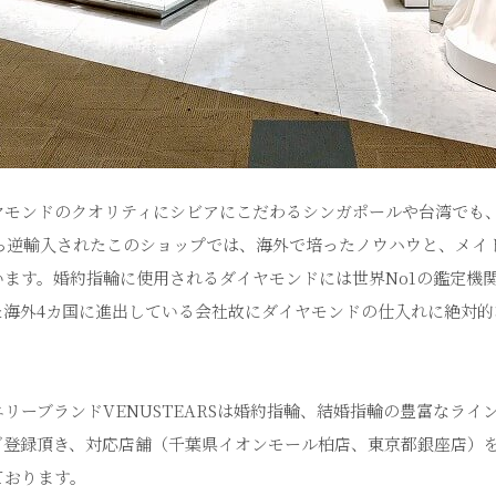
ヤモンドのクオリティにシビアにこだわるシンガポールや台湾でも
ールから逆輸入されたこのショップでは、海外で培ったノウハウと、メ
ます。婚約指輪に使用されるダイヤモンドには世界No1の鑑定機関
た海外4カ国に進出している会社故にダイヤモンドの仕入れに絶対的
リーブランドVENUSTEARSは婚約指輪、結婚指輪の豊富なラ
ご登録頂き、対応店舗（千葉県イオンモール柏店、東京都銀座店）
ております。