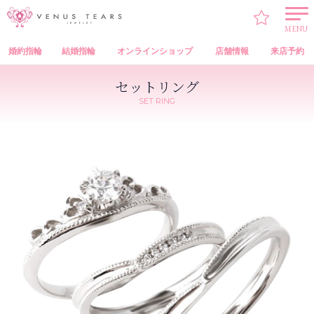
VENUS TEARS
>
セットリング
>
Set Ring（セットリング）
> 3本セットリング【303】
MENU
婚約指輪
結婚指輪
オンラインショップ
店舗情報
来店予約
セットリング
SET RING