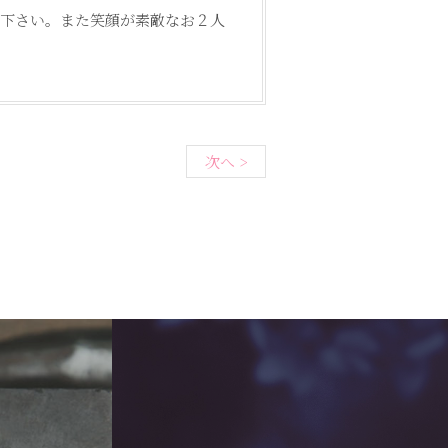
り下さい。また笑顔が素敵なお２人
次へ >