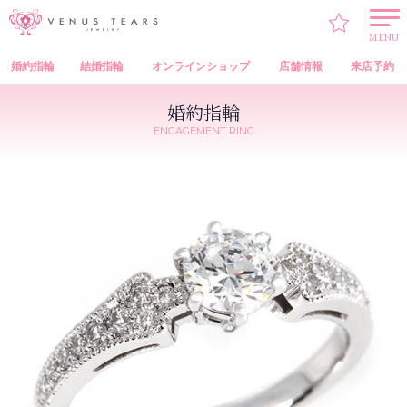
VENUS TEARS
>
婚約指輪
>
VENUS TEARS Engagement Ring（オリジナル 婚約指輪）
> ACE3-05
MENU
婚約指輪
結婚指輪
オンラインショップ
店舗情報
来店予約
婚約指輪
ENGAGEMENT RING