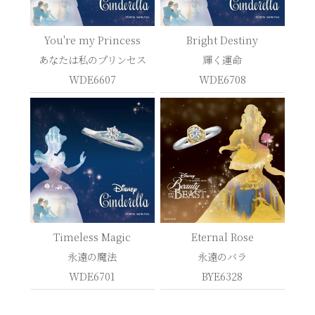
You're my Princess
Bright Destiny
あなたは私のプリンセス
輝く運命
WDE6607
WDE6708
Timeless Magic
Eternal Rose
永遠の魔法
永遠のバラ
WDE6701
BYE6328