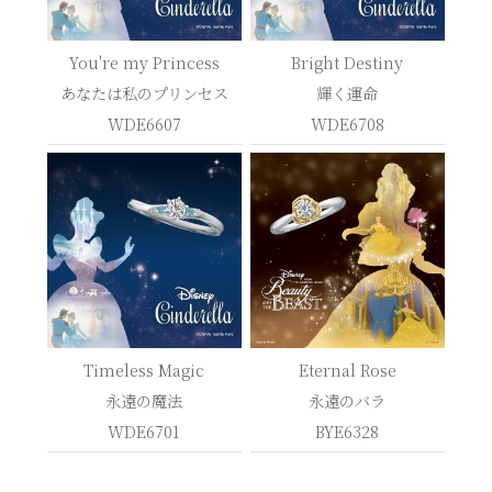
You're my Princess
Bright Destiny
あなたは私のプリンセス
輝く運命
WDE6607
WDE6708
Timeless Magic
Eternal Rose
永遠の魔法
永遠のバラ
WDE6701
BYE6328